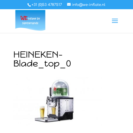
+31 (0)53 4787517
info@we-inflate.nl
HEINEKEN-
Blade_top_0