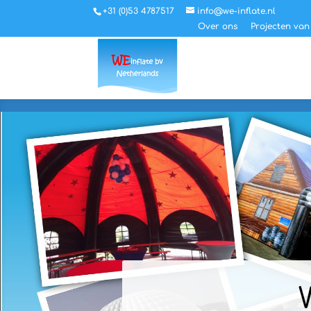
+31 (0)53 4787517
info@we-inflate.nl
Over ons
Projecten van