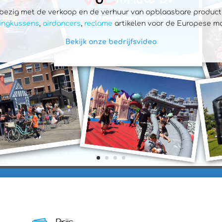
 bezig met de verkoop en de verhuur van opblaasbare produc
ingkussens
,
airdancers
,
reclame
artikelen voor de Europese ma
Bekijk onze bedrijfsvideo
Prijs