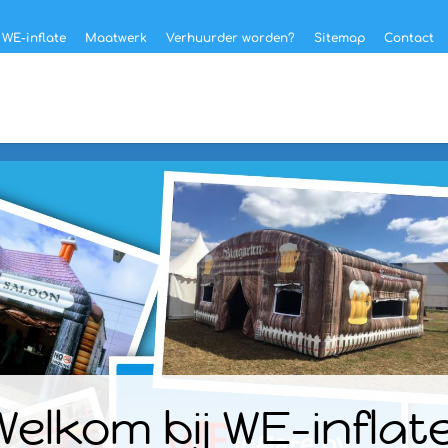
 WE-inflate
Maatwerk
Verhuurder worden?
Sitemap
Contact
Welkom bij WE-inflate