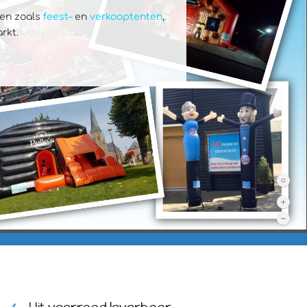
ten zoals
feest
–
en
verkoop
tenten
,
rkt.
Uit voorraad leverbaar