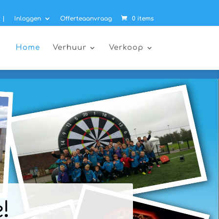
|
Inloggen
Offerteaanvraag
0 items
Home
Verhuur
Verkoop
!