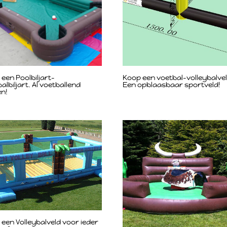
een Poolbiljart-
Koop een voetbal-volleybalvel
albiljart. Al voetballend
Een opblaasbaar sportveld!
en!
een Volleybalveld voor ieder