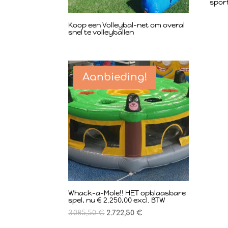
spor
Koop een Volleybal-net om overal
snel te volleyballen
Aanbieding!
Whack-a-Mole!! HET opblaasbare
spel, nu € 2.250,00 excl. BTW
3.085,50
€
2.722,50
€