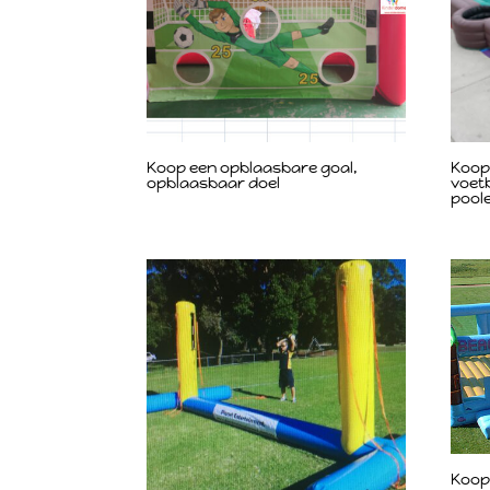
Koop een opblaasbare goal,
Koop 
opblaasbaar doel
voetb
pool
Koop 