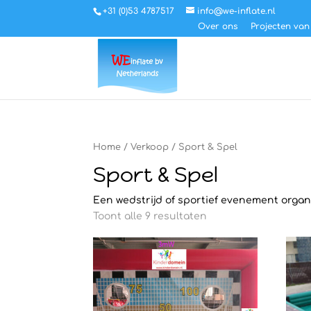
+31 (0)53 4787517
info@we-inflate.nl
Over ons
Projecten van
Home
/
Verkoop
/ Sport & Spel
Sport & Spel
Een wedstrijd of sportief evenement orga
Toont alle 9 resultaten