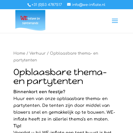
+31 (0)53 4787517
info@we-inflate.nl
Home
/
Verhuur
/ Opblaasbare thema- en
partytenten
Opblaasbare thema-
en partytenten
Binnenkort een feestje?
Huur een van onze opblaasbare thema- en
partytenten. De tenten zijn door middel van
blowers snel en gemakkelijk op te bouwen. WE-
inflate heeft ze in allerlei thema’s en maten.
Tip!
Voordat u bij WE-inflate een tent huurt is het