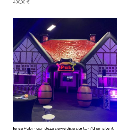
400,00
€
Ierse Pub: huur deze geweldige party-/thematent