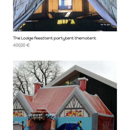
The Lodge feesttent partytent thematent
400,00
€