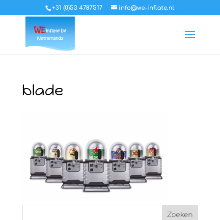
+31 (0)53 4787517
info@we-inflate.nl
blade