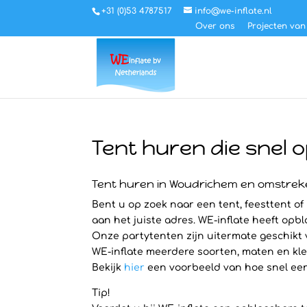
+31 (0)53 4787517
info@we-inflate.nl
Over ons
Projecten van
Tent huren die snel 
Tent huren in Woudrichem en omstre
Bent u op zoek naar een tent, feesttent of 
aan het juiste adres. WE-inflate heeft opb
Onze partytenten zijn uitermate geschikt
WE-inflate meerdere soorten, maten en kleu
Bekijk
hier
een voorbeeld van hoe snel een 
Tip!