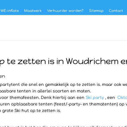
 WE-inflate
Maatwerk
Verhuurder worden?
Sitemap
Contact
op te zetten is in Woudrichem
ken
partytent die snel en gemakkelijk op te zetten is. maar ook w
laasbare tenten in allerlei soorten en maten.
 voor themafeesten. Denk hierbij aan een
Ski party
, een
Okto
ren opblaasbare tenten (feest/-party- en thematenten) op voo
grote Ski hut op te zetten is.