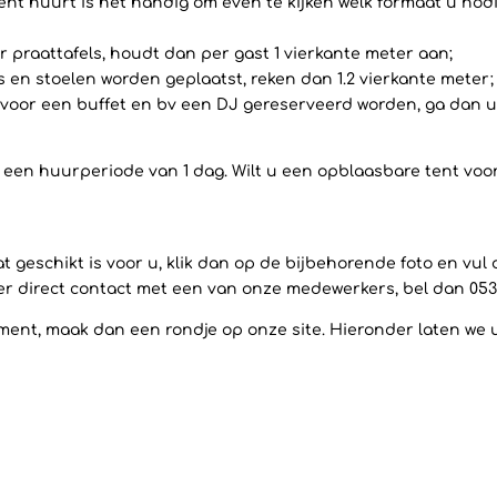
ent huurt is het handig om even te kijken welk formaat u nodi
 praattafels, houdt dan per gast 1 vierkante meter aan;
ls en stoelen worden geplaatst, reken dan 1.2 vierkante meter;
voor een buffet en bv een DJ gereserveerd worden, ga dan uit
op een huurperiode van 1 dag. Wilt u een opblaasbare tent vo
 geschikt is voor u, klik dan op de bijbehorende foto en vul
ever direct contact met een van onze medewerkers, bel dan 053
ent, maak dan een rondje op onze site. Hieronder laten we u a