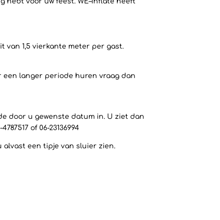
g hebt voor uw feest. WE–inflate heeft
 van 1,5 vierkante meter per gast.
or een langer periode huren vraag dan
 de door u gewenste datum in. U ziet dan
-4787517 of 06-23136994
lvast een tipje van sluier zien.