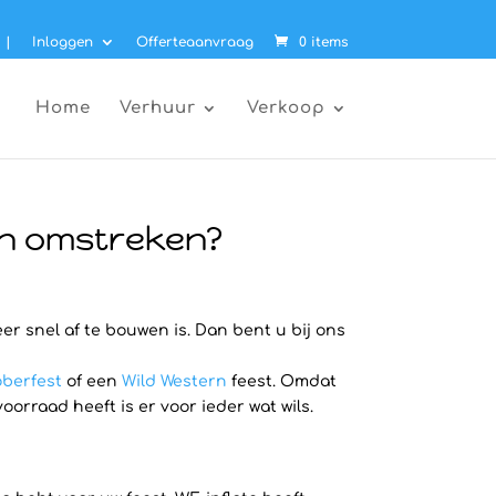
|
Inloggen
Offerteaanvraag
0 items
Home
Verhuur
Verkoop
 en omstreken?
eer snel af te bouwen is. Dan bent u bij ons
berfest
of een
Wild Western
feest. Omdat
rraad heeft is er voor ieder wat wils.