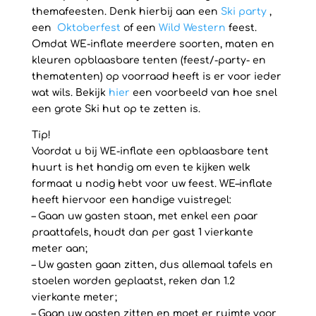
themafeesten. Denk hierbij aan een
Ski party
,
een
Oktoberfest
of een
Wild Western
feest.
Omdat WE-inflate meerdere soorten, maten en
kleuren opblaasbare tenten (feest/-party- en
thematenten) op voorraad heeft is er voor ieder
wat wils. Bekijk
hier
een voorbeeld van hoe snel
een grote Ski hut op te zetten is.
Tip!
Voordat u bij WE-inflate een opblaasbare tent
huurt is het handig om even te kijken welk
formaat u nodig hebt voor uw feest. WE–inflate
heeft hiervoor een handige vuistregel:
– Gaan uw gasten staan, met enkel een paar
praattafels, houdt dan per gast 1 vierkante
meter aan;
– Uw gasten gaan zitten, dus allemaal tafels en
stoelen worden geplaatst, reken dan 1.2
vierkante meter;
– Gaan uw gasten zitten en moet er ruimte voor