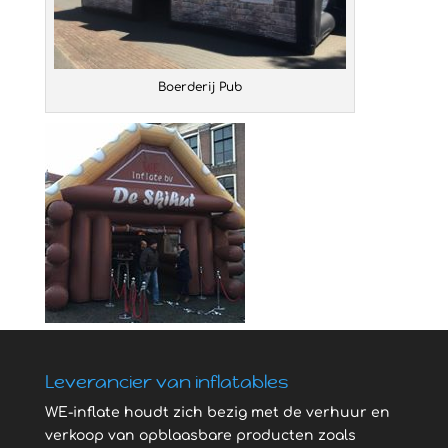
Boerderij Pub
Leverancier van inflatables
WE-inflate houdt zich bezig met de verhuur en
verkoop van opblaasbare producten zoals