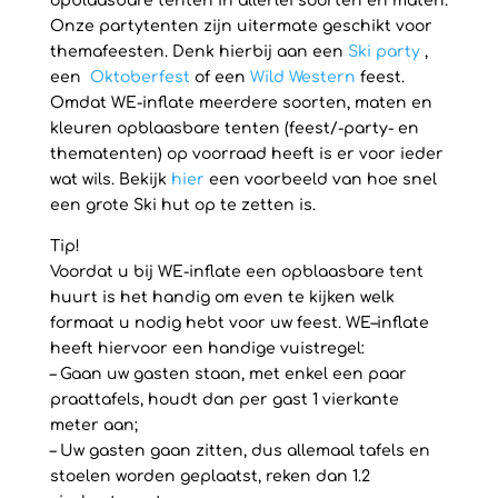
opblaasbare tenten in allerlei soorten en maten.
Onze partytenten zijn uitermate geschikt voor
themafeesten. Denk hierbij aan een
Ski party
,
een
Oktoberfest
of een
Wild Western
feest.
Omdat WE-inflate meerdere soorten, maten en
kleuren opblaasbare tenten (feest/-party- en
thematenten) op voorraad heeft is er voor ieder
wat wils. Bekijk
hier
een voorbeeld van hoe snel
een grote Ski hut op te zetten is.
Tip!
Voordat u bij WE-inflate een opblaasbare tent
huurt is het handig om even te kijken welk
formaat u nodig hebt voor uw feest. WE–inflate
heeft hiervoor een handige vuistregel:
– Gaan uw gasten staan, met enkel een paar
praattafels, houdt dan per gast 1 vierkante
meter aan;
– Uw gasten gaan zitten, dus allemaal tafels en
stoelen worden geplaatst, reken dan 1.2