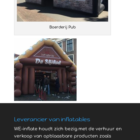
Boerderij Pub
Leverancier van inflatables
WE-inflate houdt zich bezig met de verhuur en
verkoop van opblaasbare producten zoals