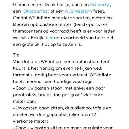
themafeesten. Denk hierbij aan een
Ski party
,
een
Oktoberfest
of een
Wild Western
feest.
Omdat WE-inflate meerdere soorten, maten en
kleuren opblaasbare tenten (feest/-party- en
thematenten) op voorraad heeft is er voor ieder
wat wils. Bekijk
hier
een voorbeeld van hoe snel
een grote Ski hut op te zetten is.
Tip!
Voordat u bij WE-inflate een opblaasbare tent
huurt is het handig om even te kijken welk
formaat u nodig hebt voor uw feest. WE–inflate
heeft hiervoor een handige vuistregel:
– Gaan uw gasten staan, met enkel een paar
praattafels, houdt dan per gast 1 vierkante
meter aan;
– Uw gasten gaan zitten, dus allemaal tafels en
stoelen worden geplaatst, reken dan 1.2
vierkante meter;
– Gaan uw gasten zitten en moet er ruimte voor