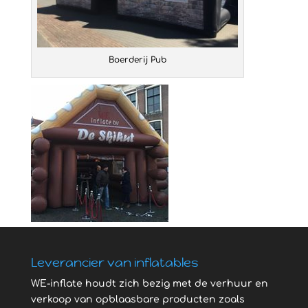
Boerderij Pub
Leverancier van inflatables
WE-inflate houdt zich bezig met de verhuur en
verkoop van opblaasbare producten zoals