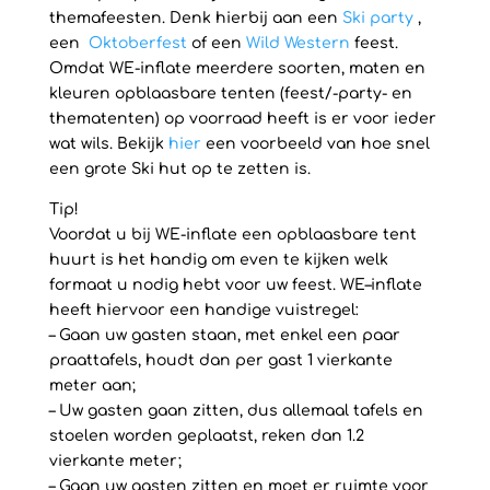
themafeesten. Denk hierbij aan een
Ski party
,
een
Oktoberfest
of een
Wild Western
feest.
Omdat WE-inflate meerdere soorten, maten en
kleuren opblaasbare tenten (feest/-party- en
thematenten) op voorraad heeft is er voor ieder
wat wils. Bekijk
hier
een voorbeeld van hoe snel
een grote Ski hut op te zetten is.
Tip!
Voordat u bij WE-inflate een opblaasbare tent
huurt is het handig om even te kijken welk
formaat u nodig hebt voor uw feest. WE–inflate
heeft hiervoor een handige vuistregel:
– Gaan uw gasten staan, met enkel een paar
praattafels, houdt dan per gast 1 vierkante
meter aan;
– Uw gasten gaan zitten, dus allemaal tafels en
stoelen worden geplaatst, reken dan 1.2
vierkante meter;
– Gaan uw gasten zitten en moet er ruimte voor