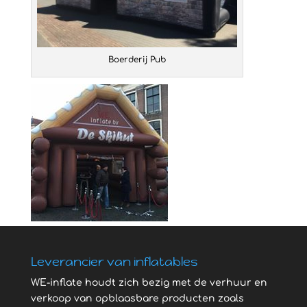
Boerderij Pub
Leverancier van inflatables
WE-inflate houdt zich bezig met de verhuur en
verkoop van opblaasbare producten zoals