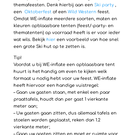
themafeesten. Denk hierbij aan een
Ski party
,
een
Oktoberfest
of een
Wild Western
feest.
Omdat WE-inflate meerdere soorten, maten en
kleuren opblaasbare tenten (feest/-party- en
thematenten) op voorraad heeft is er voor ieder
wat wils. Bekijk
hier
een voorbeeld van hoe snel
een grote Ski hut op te zetten is.
Tip!
Voordat u bij WE-inflate een opblaasbare tent
huurt is het handig om even te kijken welk
formaat u nodig hebt voor uw feest. WE–inflate
heeft hiervoor een handige vuistregel:
– Gaan uw gasten staan, met enkel een paar
praattafels, houdt dan per gast 1 vierkante
meter aan;
– Uw gasten gaan zitten, dus allemaal tafels en
stoelen worden geplaatst, reken dan 1.2
vierkante meter;
– Gaan uw gasten zitten en moet er ruimte voor