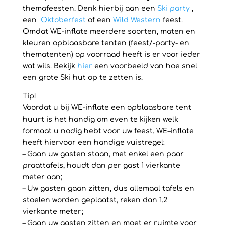
themafeesten. Denk hierbij aan een
Ski party
,
een
Oktoberfest
of een
Wild Western
feest.
Omdat WE-inflate meerdere soorten, maten en
kleuren opblaasbare tenten (feest/-party- en
thematenten) op voorraad heeft is er voor ieder
wat wils. Bekijk
hier
een voorbeeld van hoe snel
een grote Ski hut op te zetten is.
Tip!
Voordat u bij WE-inflate een opblaasbare tent
huurt is het handig om even te kijken welk
formaat u nodig hebt voor uw feest. WE–inflate
heeft hiervoor een handige vuistregel:
– Gaan uw gasten staan, met enkel een paar
praattafels, houdt dan per gast 1 vierkante
meter aan;
– Uw gasten gaan zitten, dus allemaal tafels en
stoelen worden geplaatst, reken dan 1.2
vierkante meter;
– Gaan uw gasten zitten en moet er ruimte voor