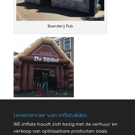
Boerderij Pub
Leverancier van inflatables
WE-inflate houdt zich bezig met de verhuur en
verkoop van opblaasbare producten zoals