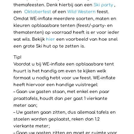
themafeesten. Denk hierbij aan een
Ski party
,
een
Oktoberfest
of een
Wild Western
feest.
Omdat WE-inflate meerdere soorten, maten en
kleuren opblaasbare tenten (feest/-party- en
thematenten) op voorraad heeft is er voor ieder
wat wils. Bekijk
hier
een voorbeeld van hoe snel
een grote Ski hut op te zetten is.
Tip!
Voordat u bij WE-inflate een opblaasbare tent
huurt is het handig om even te kijken welk
formaat u nodig hebt voor uw feest. WE–inflate
heeft hiervoor een handige vuistregel:
– Gaan uw gasten staan, met enkel een paar
praattafels, houdt dan per gast 1 vierkante
meter aan;
– Uw gasten gaan zitten, dus allemaal tafels en
stoelen worden geplaatst, reken dan 1.2
vierkante meter;
– Gaan uw gasten zitten en moet er ruimte voor