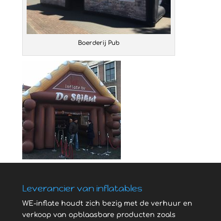
Boerderij Pub
Leverancier van inflatables
WE-inflate houdt zich bezig met de verhuur en
verkoop van opblaasbare producten zoals