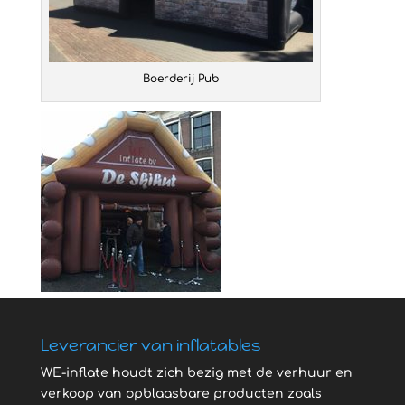
Boerderij Pub
Leverancier van inflatables
WE-inflate houdt zich bezig met de verhuur en
verkoop van opblaasbare producten zoals