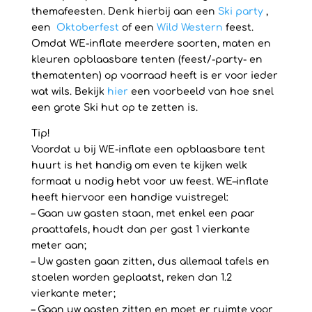
themafeesten. Denk hierbij aan een
Ski party
,
een
Oktoberfest
of een
Wild Western
feest.
Omdat WE-inflate meerdere soorten, maten en
kleuren opblaasbare tenten (feest/-party- en
thematenten) op voorraad heeft is er voor ieder
wat wils. Bekijk
hier
een voorbeeld van hoe snel
een grote Ski hut op te zetten is.
Tip!
Voordat u bij WE-inflate een opblaasbare tent
huurt is het handig om even te kijken welk
formaat u nodig hebt voor uw feest. WE–inflate
heeft hiervoor een handige vuistregel:
– Gaan uw gasten staan, met enkel een paar
praattafels, houdt dan per gast 1 vierkante
meter aan;
– Uw gasten gaan zitten, dus allemaal tafels en
stoelen worden geplaatst, reken dan 1.2
vierkante meter;
– Gaan uw gasten zitten en moet er ruimte voor