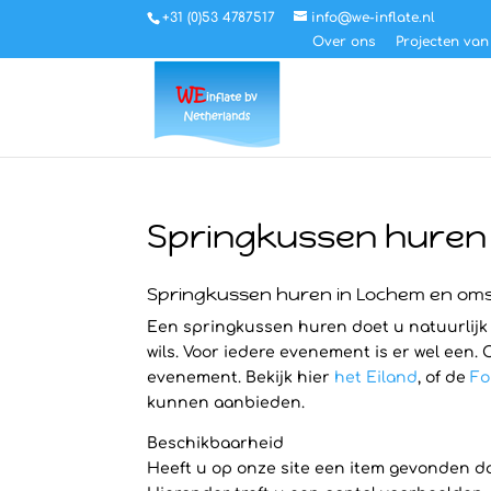
+31 (0)53 4787517
info@we-inflate.nl
Over ons
Projecten van
Springkussen huren
Springkussen huren in Lochem en om
Een springkussen huren doet u natuurlijk 
wils. Voor iedere evenement is er wel een.
evenement. Bekijk hier
het Eiland
, of de
Fo
kunnen aanbieden.
Beschikbaarheid
Heeft u op onze site een item gevonden dat