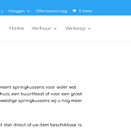
|
Inloggen
Offerteaanvraag
0 items
Home
Verhuur
Verkoop
timent springkussens voor ieder wat
thuis, een buurtfeest of voor een groot
geweldige springkussens wij u nog meer
t dan direct of uw item beschikbaar is.