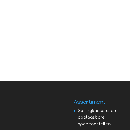
Assortiment
Springkussens en
opblaasbare
speeltoestellen