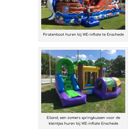
Piratenboot huren bij WE-inflate te Enschede
Eiland, een zomers springkussen voor de
kleintjes huren bij WE-inflate Enschede