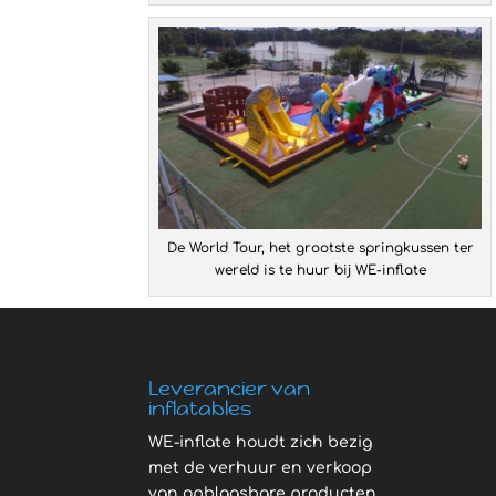
De World Tour, het grootste springkussen ter
wereld is te huur bij WE-inflate
Leverancier van
inflatables
WE-inflate houdt zich bezig
met de verhuur en verkoop
van opblaasbare producten