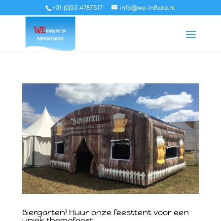
+31 (0)53 4787517
info@we-inflate.nl
Biergarten! Huur onze feesttent voor een
uniek themafeest.