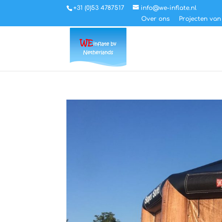
+31 (0)53 4787517
info@we-inflate.nl
Over ons
Projecten van