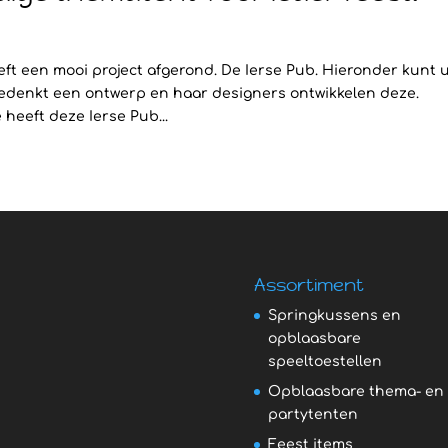
t een mooi project afgerond. De Ierse Pub. Hieronder kunt 
e bedenkt een ontwerp en haar designers ontwikkelen deze.
 heeft deze Ierse Pub...
Assortiment
Springkussens en
opblaasbare
speeltoestellen
Opblaasbare thema- en
partytenten
Feest items