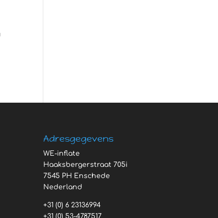
u
Adresgegevens
WE-inflate
Haaksbergerstraat 705i
7545 PH Enschede
Nederland
+31 (0) 6 23136994
+31 (0) 53-4787517