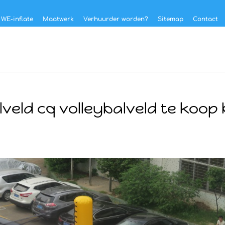
 WE-inflate
Maatwerk
Verhuurder worden?
Sitemap
Contact
eld cq volleybalveld te koop b