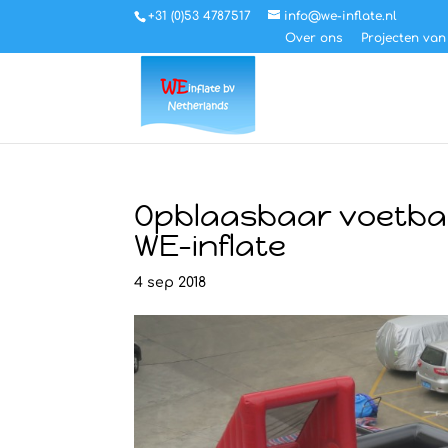
+31 (0)53 4787517
info@we-inflate.nl
Over ons
Projecten van
Opblaasbaar voetbalv
WE-inflate
4 sep 2018