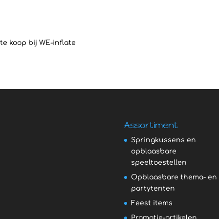
e koop bij WE-inflate
Assortiment
Springkussens en
opblaasbare
speeltoestellen
Opblaasbare thema- en
partytenten
Feest items
Promotie-artikelen