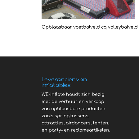
Opblaasbaar voetbalveld cq volleybalveld t
Leverancier van
inflatables
WE-inflate houdt zich bezig
met de verhuur en verkoop
van opblaasbare producten
zoals springkussens,
attracties, airdancers, tenten,
en party- en reclameartikelen.