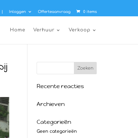
|
Inloggen
Offerteaanvraag
0 items
Home
Verhuur
Verkoop
ij
Recente reacties
Archieven
Categorieën
Geen categorieën