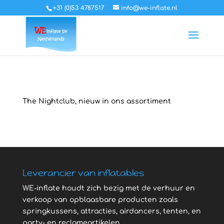
+31 (0)53 4787517
info@we-inflate.nl
The Nightclub, nieuw in ons assortiment
Leverancier van inflatables
WE-inflate houdt zich bezig met de verhuur en
verkoop van opblaasbare producten zoals
springkussens, attracties, airdancers, tenten, en
party- en reclameartikelen.