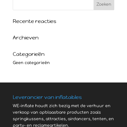
Recente reacties
Archieven
Categorieën
Geen categorieën
Leverancier van inflatables
WE-inflate houdt zich bezig met de verhuur en
verkoop van opblaasbare producten zoals
springkussens, attracties, airdancers, tenten, en
party- en reclameartikelen.