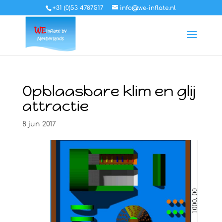
+31 (0)53 4787517
info@we-inflate.nl
Opblaasbare klim en glij
attractie
8 jun 2017