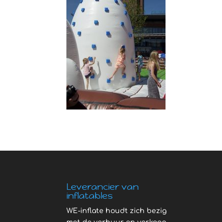
Leverancier van
inflatables
WE-inflate houdt zich bezig