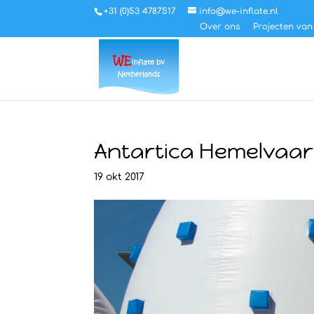
+31 (0)53 4787517
info@we-inflate.nl
Over ons
Projecten van
Antartica Hemelvaa
19 okt 2017