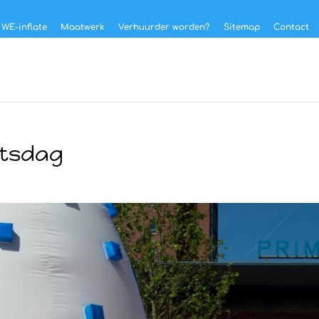
 WE-inflate
Maatwerk
Verhuurder worden?
Sitemap
Contact
rtsdag