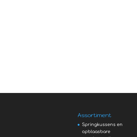
Assortiment
Springkussens en
opblaasbare