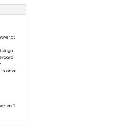
ontwerpt
fslogo
eraard
m
 is onze
set en 2