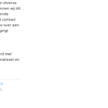
n diverse
nnen wij dit
lende
t contact
ee over een
ging!
erd met
aratieset en
re
l
,