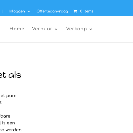
|
Inloggen
Offerteaanvraag
0 items
Home
Verhuur
Verkoop
t als
Het pure
t
sbare
 is een
kan worden