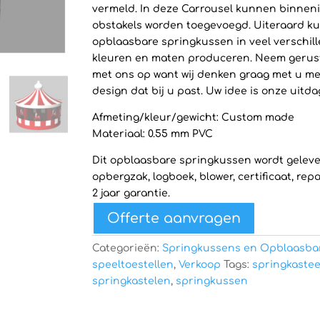
vermeld. In deze Carrousel kunnen binneni
obstakels worden toegevoegd. Uiteraard ku
opblaasbare springkussen in veel verschil
kleuren en maten produceren. Neem gerus
met ons op want wij denken graag met u m
design dat bij u past. Uw idee is onze uitda
Afmeting/kleur/gewicht: Custom made
Materiaal: 0.55 mm PVC
Dit opblaasbare springkussen wordt gelev
opbergzak, logboek, blower, certificaat, rep
2 jaar garantie.
Offerte aanvragen
Categorieën:
Springkussens en Opblaasba
speeltoestellen
,
Verkoop
Tags:
springkastee
springkastelen
,
springkussen