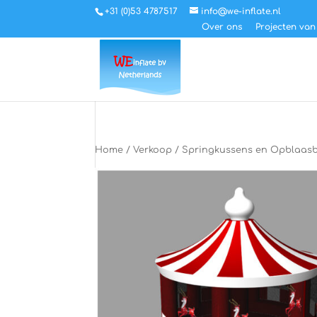
+31 (0)53 4787517
info@we-inflate.nl
Over ons
Projecten van
Home
/
Verkoop
/
Springkussens en Opblaasba