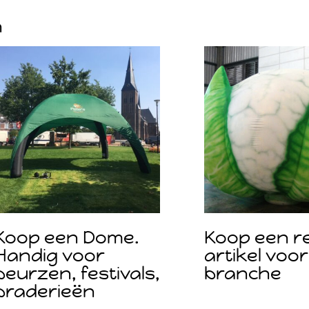
n
Koop een Dome.
Koop een r
Handig voor
artikel voor
beurzen, festivals,
branche
braderieën