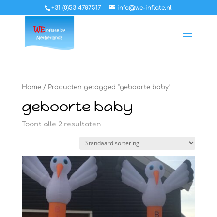
+31 (0)53 4787517
info@we-inflate.nl
Home
/ Producten getagged “geboorte baby”
geboorte baby
Toont alle 2 resultaten