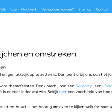
 WE-inflate
Maatwerk
Verhuurder worden?
Sitemap
Contact
Wijchen en omstreken
ken
 en gemakkelijk op te zetten is. Dan bent u bij ons aan het j
 voor themafeesten. Denk hierbij aan een
Ski party
, een
Okto
is er voor ieder wat wils. Bekijk
hier
een voorbeeld van hoe sn
eesttent huurt is het handig om even te kijken welk formaat u