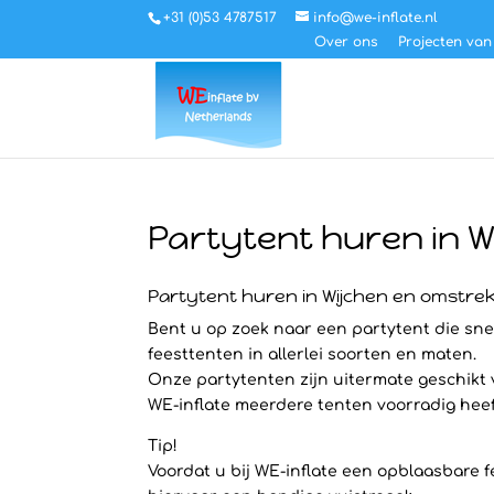
+31 (0)53 4787517
info@we-inflate.nl
Over ons
Projecten van
Partytent huren in 
Partytent huren in Wijchen en omstre
Bent u op zoek naar een partytent die snel
feesttenten in allerlei soorten en maten.
Onze partytenten zijn uitermate geschikt
WE-inflate meerdere tenten voorradig heeft 
Tip!
Voordat u bij WE-inflate een opblaasbare f