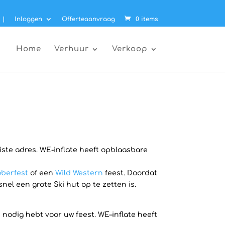
|
Inloggen
Offerteaanvraag
0 items
Home
Verhuur
Verkoop
uiste adres. WE-inflate heeft opblaasbare
berfest
of een
Wild Western
feest. Doordat
el een grote Ski hut op te zetten is.
 nodig hebt voor uw feest. WE–inflate heeft