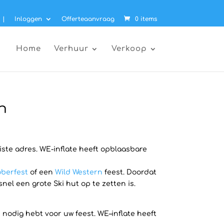
|
Inloggen
Offerteaanvraag
0 items
Home
Verhuur
Verkoop
n
uiste adres. WE-inflate heeft opblaasbare
berfest
of een
Wild Western
feest. Doordat
el een grote Ski hut op te zetten is.
 nodig hebt voor uw feest. WE–inflate heeft