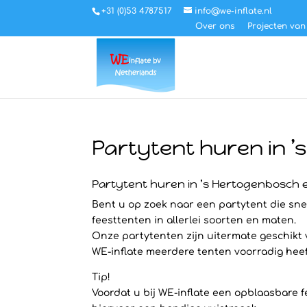
+31 (0)53 4787517
info@we-inflate.nl
Over ons
Projecten van
Partytent huren in 
Partytent huren in ’s Hertogenbosch
Bent u op zoek naar een partytent die snel
feesttenten in allerlei soorten en maten.
Onze partytenten zijn uitermate geschikt
WE-inflate meerdere tenten voorradig heeft 
Tip!
Voordat u bij WE-inflate een opblaasbare f