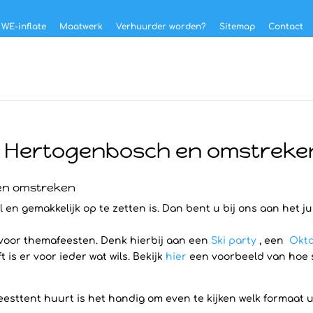
 WE-inflate
Maatwerk
Verhuurder worden?
Sitemap
Contact
’s Hertogenbosch en omstreke
 en omstreken
 en gemakkelijk op te zetten is. Dan bent u bij ons aan het j
 voor themafeesten. Denk hierbij aan een
Ski party
, een
Okto
is er voor ieder wat wils. Bekijk
hier
een voorbeeld van hoe sn
eesttent huurt is het handig om even te kijken welk formaat u