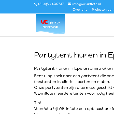
+31 (0)53 4787517
info@we-inflate.nl
Over ons
Projecten van
Partytent huren in 
Partytent huren in Epe en omstreken
Bent u op zoek naar een partytent die snel
feesttenten in allerlei soorten en maten.
Onze partytenten zijn uitermate geschikt
WE-inflate meerdere tenten voorradig heeft 
Tip!
Voordat u bij WE-inflate een opblaasbare f