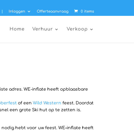
|
Inloggen
Offerteaanvraag
0 items
Home
Verhuur
Verkoop
uiste adres. WE-inflate heeft opblaasbare
berfest
of een
Wild Western
feest. Doordat
el een grote Ski hut op te zetten is.
 nodig hebt voor uw feest. WE–inflate heeft