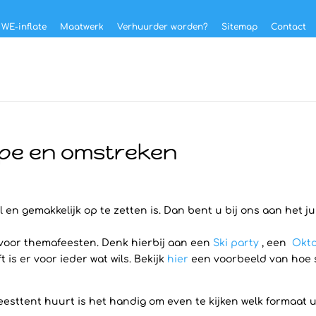
 WE-inflate
Maatwerk
Verhuurder worden?
Sitemap
Contact
Epe en omstreken
 en gemakkelijk op te zetten is. Dan bent u bij ons aan het j
 voor themafeesten. Denk hierbij aan een
Ski party
, een
Okto
is er voor ieder wat wils. Bekijk
hier
een voorbeeld van hoe sn
eesttent huurt is het handig om even te kijken welk formaat u