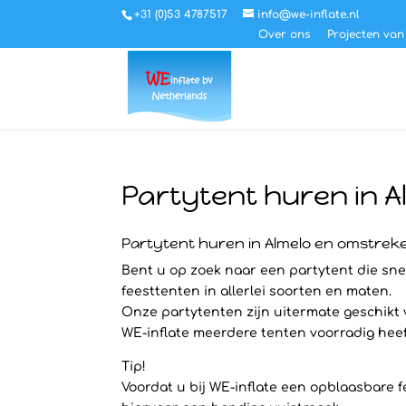
+31 (0)53 4787517
info@we-inflate.nl
Over ons
Projecten van
Partytent huren in 
Partytent huren in Almelo en omstrek
Bent u op zoek naar een partytent die snel
feesttenten in allerlei soorten en maten.
Onze partytenten zijn uitermate geschikt
WE-inflate meerdere tenten voorradig heeft 
Tip!
Voordat u bij WE-inflate een opblaasbare f