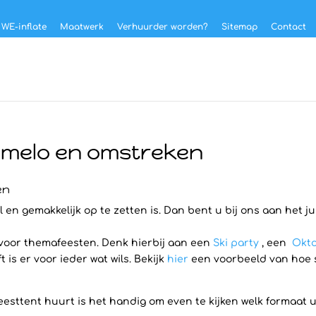
 WE-inflate
Maatwerk
Verhuurder worden?
Sitemap
Contact
Almelo en omstreken
en
 en gemakkelijk op te zetten is. Dan bent u bij ons aan het j
 voor themafeesten. Denk hierbij aan een
Ski party
, een
Okto
is er voor ieder wat wils. Bekijk
hier
een voorbeeld van hoe sn
eesttent huurt is het handig om even te kijken welk formaat u