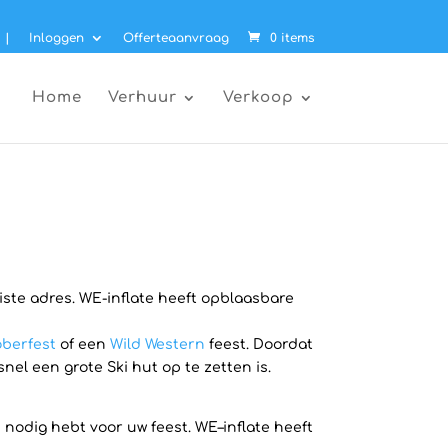
|
Inloggen
Offerteaanvraag
0 items
Home
Verhuur
Verkoop
uiste adres. WE-inflate heeft opblaasbare
berfest
of een
Wild Western
feest. Doordat
el een grote Ski hut op te zetten is.
 nodig hebt voor uw feest. WE–inflate heeft