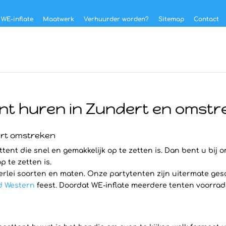
 WE-inflate
Maatwerk
Verhuurder worden?
Sitemap
Contact
nt huren in Zundert en omstr
ert omstreken
ent die snel en gemakkelijk op te zetten is. Dan bent u bij o
p te zetten is.
erlei soorten en maten. Onze partytenten zijn uitermate ges
d Western
feest. Doordat WE-inflate meerdere tenten voorradig 