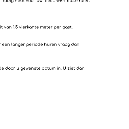
 nodig hebt voor uw feest. WE–inflate heeft
 van 1,5 vierkante meter per gast.
or een langer periode huren vraag dan
 de door u gewenste datum in. U ziet dan