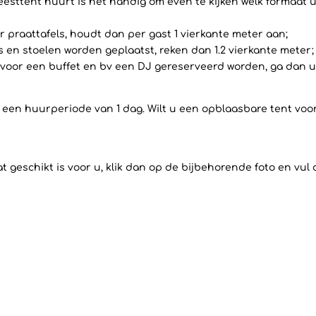
eesttent huurt is het handig om even te kijken welk formaat u
 praattafels, houdt dan per gast 1 vierkante meter aan;
ls en stoelen worden geplaatst, reken dan 1.2 vierkante meter;
voor een buffet en bv een DJ gereserveerd worden, ga dan uit
op een huurperiode van 1 dag. Wilt u een opblaasbare tent vo
 geschikt is voor u, klik dan op de bijbehorende foto en vul