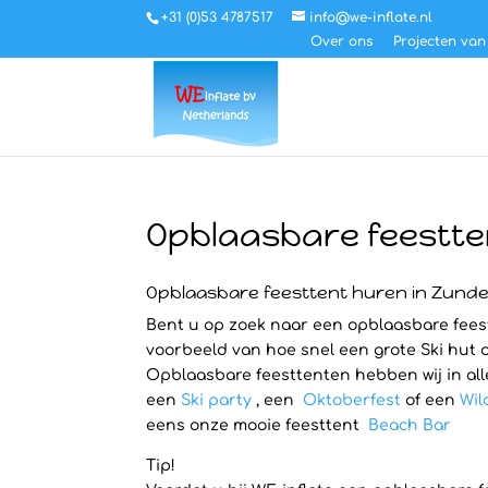
+31 (0)53 4787517
info@we-inflate.nl
Over ons
Projecten van
Opblaasbare feestte
Opblaasbare feesttent huren in Zund
Bent u op zoek naar een opblaasbare feestt
voorbeeld van hoe snel een grote Ski hut o
Opblaasbare feesttenten hebben wij in all
een
Ski party
, een
Oktoberfest
of een
Wil
eens onze mooie feesttent
Beach Bar
Tip!