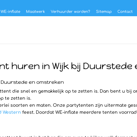
 WE-inflate
Maatwerk
Verhuurder worden?
Sitemap
Contact
t huren in Wijk bij Duursted
ij Duurstede en omstreken
ent die snel en gemakkelijk op te zetten is. Dan bent u bij o
p te zetten is.
erlei soorten en maten. Onze partytenten zijn uitermate ges
d Western
feest. Doordat WE-inflate meerdere tenten voorradig 