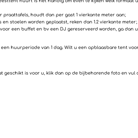
eesttent huurt is het handig om even te kijken welk formaat u
 praattafels, houdt dan per gast 1 vierkante meter aan;
ls en stoelen worden geplaatst, reken dan 1.2 vierkante meter;
voor een buffet en bv een DJ gereserveerd worden, ga dan uit
op een huurperiode van 1 dag. Wilt u een opblaasbare tent vo
 geschikt is voor u, klik dan op de bijbehorende foto en vul