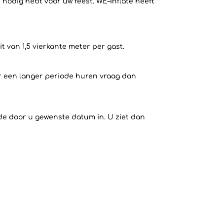
 nodig hebt voor uw feest. WE–inflate heeft
 van 1,5 vierkante meter per gast.
or een langer periode huren vraag dan
 de door u gewenste datum in. U ziet dan