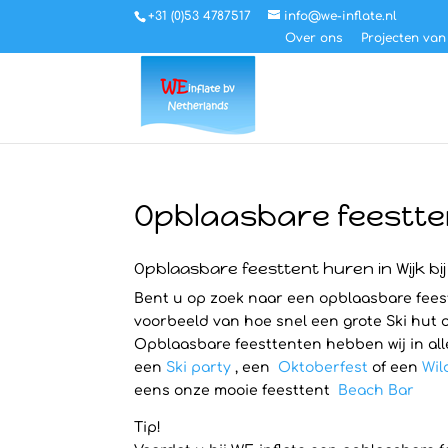
+31 (0)53 4787517
info@we-inflate.nl
Over ons
Projecten van
Opblaasbare feestten
Opblaasbare feesttent huren in Wijk b
Bent u op zoek naar een opblaasbare feestt
voorbeeld van hoe snel een grote Ski hut o
Opblaasbare feesttenten hebben wij in all
een
Ski party
, een
Oktoberfest
of een
Wil
eens onze mooie feesttent
Beach Bar
Tip!