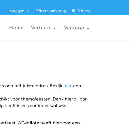
|
Inloggen
Offerteaanvraag
0 items
Home
Verhuur
Verkoop
ns aan het juiste adres. Bekijk
hier
een
chikt voor themafeesten. Denk hierbij aan
 heeft is er voor ieder wat wils.
uw feest. WE–inflate heeft hiervoor een