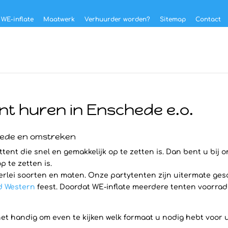
 WE-inflate
Maatwerk
Verhuurder worden?
Sitemap
Contact
nt huren in Enschede e.o.
hede en omstreken
ent die snel en gemakkelijk op te zetten is. Dan bent u bij o
p te zetten is.
erlei soorten en maten. Onze partytenten zijn uitermate ges
d Western
feest. Doordat WE-inflate meerdere tenten voorradig
 het handig om even te kijken welk formaat u nodig hebt voor 