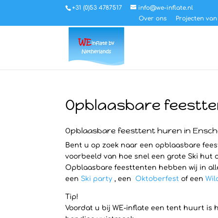
+31 (0)53 4787517
info@we-inflate.nl
Over ons
Projecten van
Opblaasbare feestte
Opblaasbare feesttent huren in Ensc
Bent u op zoek naar een opblaasbare feestt
voorbeeld van hoe snel een grote Ski hut o
Opblaasbare feesttenten hebben wij in all
een
Ski party
, een
Oktoberfest
of een
Wil
Tip!
Voordat u bij WE-inflate een tent huurt is