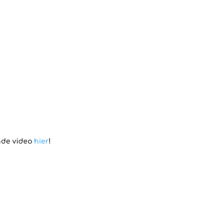
ende video
hier
!