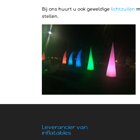
Bij ons huurt u ook geweldige
lichtzuilen
me
stellen.
Leverancier van
inflatables