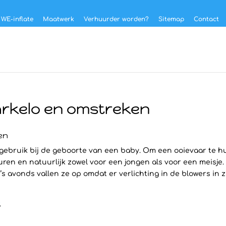
 WE-inflate
Maatwerk
Verhuurder worden?
Sitemap
Contact
arkelo en omstreken
en
gebruik bij de geboorte van een baby. Om een ooievaar te hur
uren en natuurlijk zowel voor een jongen als voor een meisje.
s avonds vallen ze op omdat er verlichting in de blowers in 
.