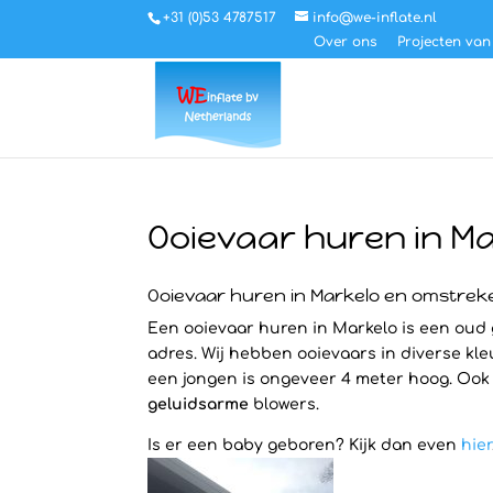
+31 (0)53 4787517
info@we-inflate.nl
Over ons
Projecten van
Ooievaar huren in M
Ooievaar huren in Markelo en omstrek
Een ooievaar huren in Markelo is een oud 
adres. Wij hebben ooievaars in diverse kle
een jongen is ongeveer 4 meter hoog. Ook ’
geluidsarme
blowers.
Is er een baby geboren? Kijk dan even
hier