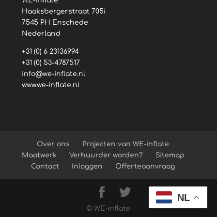
WE-inflate
Haaksbergerstraat 705i
7545 PH Enschede
Nederland
+31 (0) 6 23136994
+31 (0) 53-4787517
info@we-inflate.nl
www.we-inflate.nl
Over ons
Projecten van WE-inflate
Maatwerk
Verhuurder worden?
Sitemap
Contact
Inloggen
Offerteaanvraag
NL
© WE-inflate