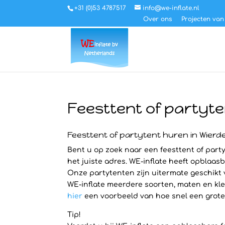
+31 (0)53 4787517
info@we-inflate.nl
Over ons
Projecten van
Feesttent of partyt
Feesttent of partytent huren in Wier
Bent u op zoek naar een feesttent of party
het juiste adres. WE-inflate heeft opblaasb
Onze partytenten zijn uitermate geschikt
WE-inflate meerdere soorten, maten en kleu
hier
een voorbeeld van hoe snel een grote S
Tip!