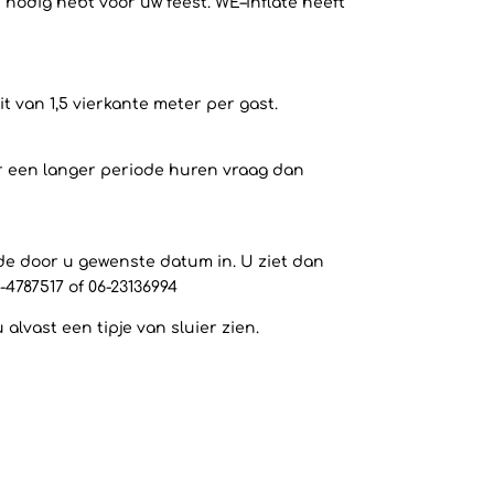
 nodig hebt voor uw feest. WE–inflate heeft
 van 1,5 vierkante meter per gast.
or een langer periode huren vraag dan
 de door u gewenste datum in. U ziet dan
-4787517 of 06-23136994
lvast een tipje van sluier zien.