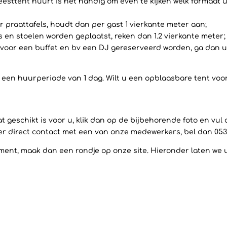
eesttent huurt is het handig om even te kijken welk formaat u
 praattafels, houdt dan per gast 1 vierkante meter aan;
ls en stoelen worden geplaatst, reken dan 1.2 vierkante meter;
voor een buffet en bv een DJ gereserveerd worden, ga dan uit
op een huurperiode van 1 dag. Wilt u een opblaasbare tent vo
 geschikt is voor u, klik dan op de bijbehorende foto en vul
ever direct contact met een van onze medewerkers, bel dan 053
ent, maak dan een rondje op onze site. Hieronder laten we u a