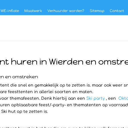
 WE-inflate
Maatwerk
Verhuurder worden?
Sitemap
Contact
ent huren in Wierden en omstr
den en omstreken
tent die snel en gemakkelijk op te zetten is. maar ook weer sn
are feesttenten in allerlei soorten en maten.
 voor themafeesten. Denk hierbij aan een
Ski party
, een
Okto
ren opblaasbare feest/-party- en thematenten op voorraad hee
ki hut op te zetten is.