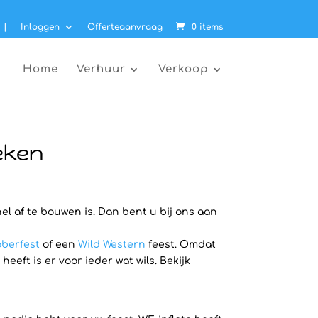
|
Inloggen
Offerteaanvraag
0 items
Home
Verhuur
Verkoop
eken
el af te bouwen is. Dan bent u bij ons aan
berfest
of een
Wild Western
feest. Omdat
ft is er voor ieder wat wils. Bekijk