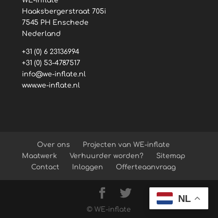
WE-inflate
Haaksbergerstraat 705i
7545 PH Enschede
Nederland
+31 (0) 6 23136994
+31 (0) 53-4787517
info@we-inflate.nl
www.we-inflate.nl
Over ons
Projecten van WE-inflate
Maatwerk
Verhuurder worden?
Sitemap
Contact
Inloggen
Offerteaanvraag
NL
© WE-inflate