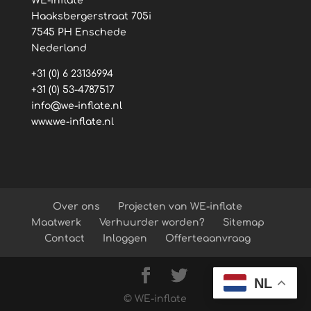
WE-inflate
Haaksbergerstraat 705i
7545 PH Enschede
Nederland
+31 (0) 6 23136994
+31 (0) 53-4787517
info@we-inflate.nl
www.we-inflate.nl
Over ons
Projecten van WE-inflate
Maatwerk
Verhuurder worden?
Sitemap
Contact
Inloggen
Offerteaanvraag
NL
© WE-inflate