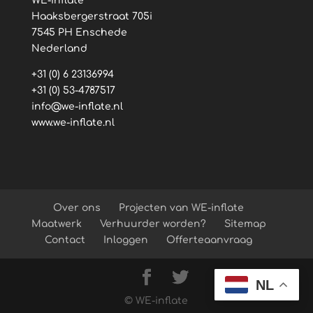
WE-inflate
Haaksbergerstraat 705i
7545 PH Enschede
Nederland
+31 (0) 6 23136994
+31 (0) 53-4787517
info@we-inflate.nl
www.we-inflate.nl
Over ons
Projecten van WE-inflate
Maatwerk
Verhuurder worden?
Sitemap
Contact
Inloggen
Offerteaanvraag
NL
© WE-inflate