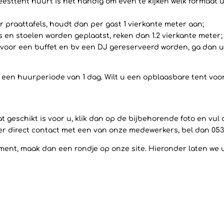
eesttent huurt is het handig om even te kijken welk formaat u
 praattafels, houdt dan per gast 1 vierkante meter aan;
ls en stoelen worden geplaatst, reken dan 1.2 vierkante meter;
voor een buffet en bv een DJ gereserveerd worden, ga dan uit
op een huurperiode van 1 dag. Wilt u een opblaasbare tent vo
 geschikt is voor u, klik dan op de bijbehorende foto en vul
ever direct contact met een van onze medewerkers, bel dan 053
ent, maak dan een rondje op onze site. Hieronder laten we u a