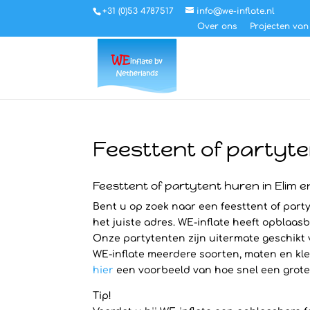
+31 (0)53 4787517
info@we-inflate.nl
Over ons
Projecten van
Feesttent of partyte
Feesttent of partytent huren in Elim 
Bent u op zoek naar een feesttent of party
het juiste adres. WE-inflate heeft opblaasb
Onze partytenten zijn uitermate geschikt
WE-inflate meerdere soorten, maten en kleu
hier
een voorbeeld van hoe snel een grote S
Tip!