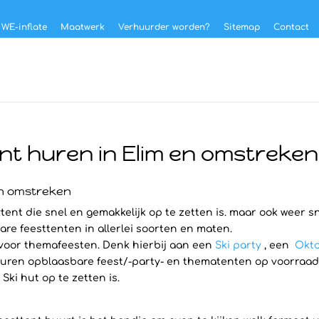
 WE-inflate
Maatwerk
Verhuurder worden?
Sitemap
Contact
nt huren in Elim en omstreken
en omstreken
tent die snel en gemakkelijk op te zetten is. maar ook weer sn
are feesttenten in allerlei soorten en maten.
 voor themafeesten. Denk hierbij aan een
Ski party
, een
Okto
ren opblaasbare feest/-party- en thematenten op voorraad hee
ki hut op te zetten is.