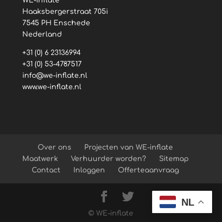
WE-inflate
Haaksbergerstraat 705i
7545 PH Enschede
Nederland
+31 (0) 6 23136994
+31 (0) 53-4787517
info@we-inflate.nl
www.we-inflate.nl
Over ons
Projecten van WE-inflate
Maatwerk
Verhuurder worden?
Sitemap
Contact
Inloggen
Offerteaanvraag
NL
© WE-inflate