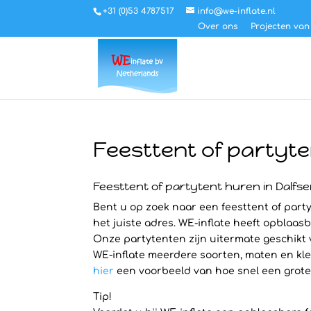
+31 (0)53 4787517
info@we-inflate.nl
Over ons
Projecten van
Feesttent of partyte
Feesttent of partytent huren in Dalf
Bent u op zoek naar een feesttent of party
het juiste adres. WE-inflate heeft opblaasb
Onze partytenten zijn uitermate geschikt
WE-inflate meerdere soorten, maten en kleu
hier
een voorbeeld van hoe snel een grote S
Tip!