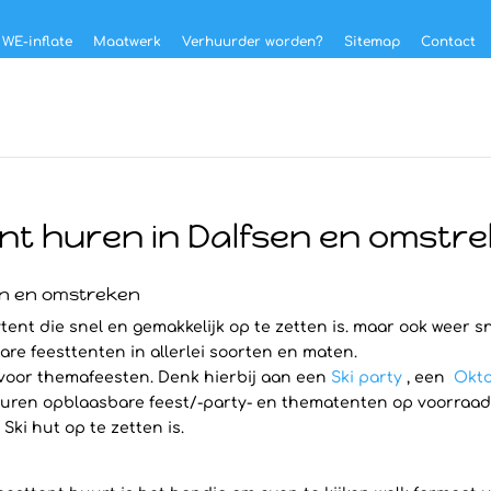
 WE-inflate
Maatwerk
Verhuurder worden?
Sitemap
Contact
nt huren in Dalfsen en omstr
sen en omstreken
tent die snel en gemakkelijk op te zetten is. maar ook weer sn
are feesttenten in allerlei soorten en maten.
 voor themafeesten. Denk hierbij aan een
Ski party
, een
Okto
ren opblaasbare feest/-party- en thematenten op voorraad hee
ki hut op te zetten is.