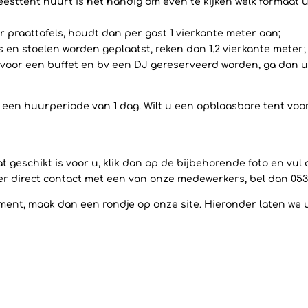
eesttent huurt is het handig om even te kijken welk formaat u
 praattafels, houdt dan per gast 1 vierkante meter aan;
ls en stoelen worden geplaatst, reken dan 1.2 vierkante meter;
voor een buffet en bv een DJ gereserveerd worden, ga dan uit
op een huurperiode van 1 dag. Wilt u een opblaasbare tent vo
 geschikt is voor u, klik dan op de bijbehorende foto en vul
ever direct contact met een van onze medewerkers, bel dan 053
ent, maak dan een rondje op onze site. Hieronder laten we u a