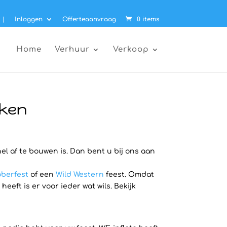
|
Inloggen
Offerteaanvraag
0 items
Home
Verhuur
Verkoop
eken
el af te bouwen is. Dan bent u bij ons aan
berfest
of een
Wild Western
feest. Omdat
ft is er voor ieder wat wils. Bekijk