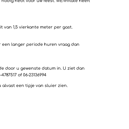
 nodig hebt voor uw feest. WE–inflate heeft
 van 1,5 vierkante meter per gast.
or een langer periode huren vraag dan
 de door u gewenste datum in. U ziet dan
-4787517 of 06-23136994
lvast een tipje van sluier zien.