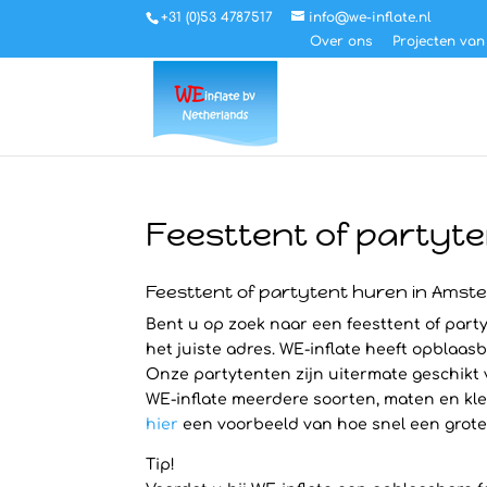
+31 (0)53 4787517
info@we-inflate.nl
Over ons
Projecten van
Feesttent of partyt
Feesttent of partytent huren in Ams
Bent u op zoek naar een feesttent of party
het juiste adres. WE-inflate heeft opblaasb
Onze partytenten zijn uitermate geschikt
WE-inflate meerdere soorten, maten en kleu
hier
een voorbeeld van hoe snel een grote S
Tip!