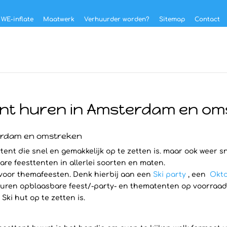
 WE-inflate
Maatwerk
Verhuurder worden?
Sitemap
Contact
ent huren in Amsterdam en o
terdam en omstreken
tent die snel en gemakkelijk op te zetten is. maar ook weer sn
are feesttenten in allerlei soorten en maten.
 voor themafeesten. Denk hierbij aan een
Ski party
, een
Okto
ren opblaasbare feest/-party- en thematenten op voorraad hee
ki hut op te zetten is.