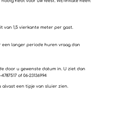
 nodig hebt voor uw feest. WE–inflate heeft
 van 1,5 vierkante meter per gast.
or een langer periode huren vraag dan
 de door u gewenste datum in. U ziet dan
-4787517 of 06-23136994
lvast een tipje van sluier zien.