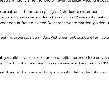
eesttent huurt is het handig om even te kijken welk formaat u
 praattafels, houdt dan per gast 1 vierkante meter aan;
ls en stoelen worden geplaatst, reken dan 1.2 vierkante meter;
voor een buffet en bv een DJ gereserveerd worden, ga dan uit
op een huurperiode van 1 dag. Wilt u een opblaasbare tent vo
 geschikt is voor u, klik dan op de bijbehorende foto en vul
ever direct contact met een van onze medewerkers, bel dan 053
ent, maak dan een rondje op onze site. Hieronder laten we u a