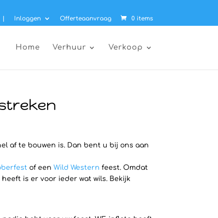
|
Inloggen
Offerteaanvraag
0 items
Home
Verhuur
Verkoop
mstreken
el af te bouwen is. Dan bent u bij ons aan
berfest
of een
Wild Western
feest. Omdat
ft is er voor ieder wat wils. Bekijk