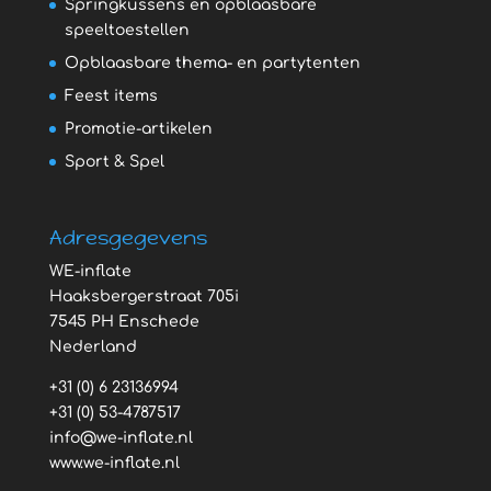
Springkussens en opblaasbare
speeltoestellen
Opblaasbare thema- en partytenten
Feest items
Promotie-artikelen
Sport & Spel
Adresgegevens
WE-inflate
Haaksbergerstraat 705i
7545 PH Enschede
Nederland
+31 (0) 6 23136994
+31 (0) 53-4787517
info@we-inflate.nl
www.we-inflate.nl