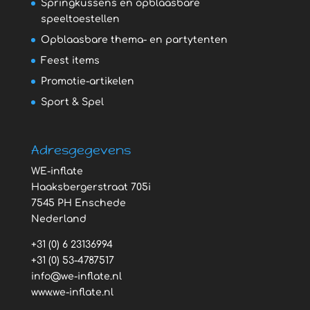
Springkussens en opblaasbare
speeltoestellen
Opblaasbare thema- en partytenten
Feest items
Promotie-artikelen
Sport & Spel
Adresgegevens
WE-inflate
Haaksbergerstraat 705i
7545 PH Enschede
Nederland
+31 (0) 6 23136994
+31 (0) 53-4787517
info@we-inflate.nl
www.we-inflate.nl