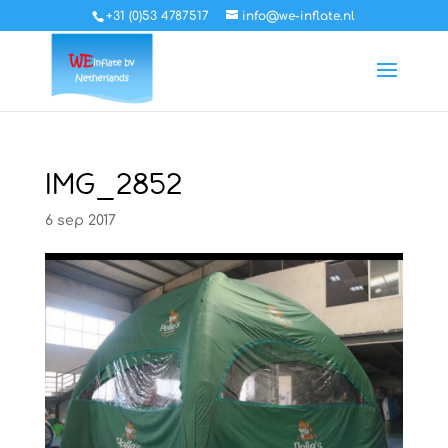
+31 (0)53 4787517
info@we-inflate.nl
IMG_2852
6 sep 2017