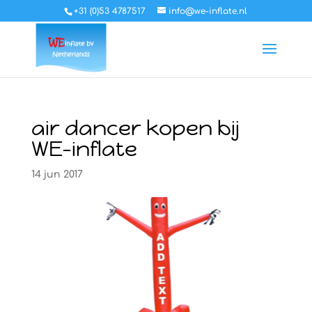
+31 (0)53 4787517
info@we-inflate.nl
air dancer kopen bij
WE-inflate
14 jun 2017