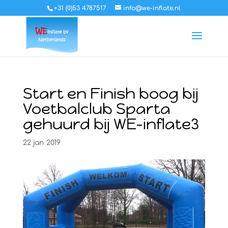
+31 (0)53 4787517
info@we-inflate.nl
Start en Finish boog bij
Voetbalclub Sparta
gehuurd bij WE-inflate3
22 jan 2019