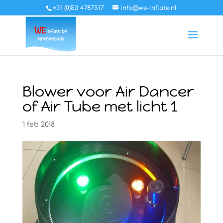
+31 (0)53 4787517
info@we-inflate.nl
Blower voor Air Dancer
of Air Tube met licht 1
1 feb 2018